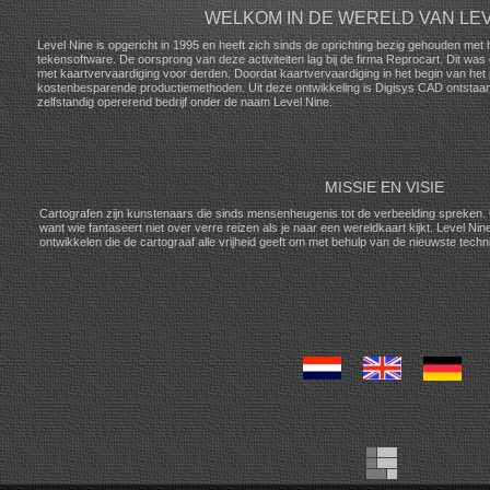
WELKOM IN DE WERELD VAN LEV
Level Nine is opgericht in 1995 en heeft zich sinds de oprichting bezig gehouden met
tekensoftware. De oorsprong van deze activiteiten lag bij de firma Reprocart. Dit was 
met kaartvervaardiging voor derden. Doordat kaartvervaardiging in het begin van het p
kostenbesparende productiemethoden. Uit deze ontwikkeling is Digisys CAD ontstaan.
zelfstandig opererend bedrijf onder de naam Level Nine.
MISSIE EN VISIE
Cartografen zijn kunstenaars die sinds mensenheugenis tot de verbeelding spreken. C
want wie fantaseert niet over verre reizen als je naar een wereldkaart kijkt. Level Nine 
ontwikkelen die de cartograaf alle vrijheid geeft om met behulp van de nieuwste tec